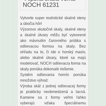
NOCH 61231
Vytvorte super realistické skalné steny
a úbočia hôr!
Výzorovo skutočné skaly, skalné steny
a skalné útvary môžu byť vytvorené
ako mávnutím čarovného prútika s
odlievacou formou na skaly. Bez
ohľadu na to, či ide o horský masív,
alebo skalné útvary, ktoré sa majú
modelovať, NOCH odlievacia forma na
skaly ponúka dokonalé riešenie.
Systém odlievania hornín ponúka
množstvo výhod:
Výroba skál z jednej odlievacej formy
je prakticky neobmedzená a lacná.
Kamene sa z formy veľmi ľahko
vyberajú vďaka špeciálnemu