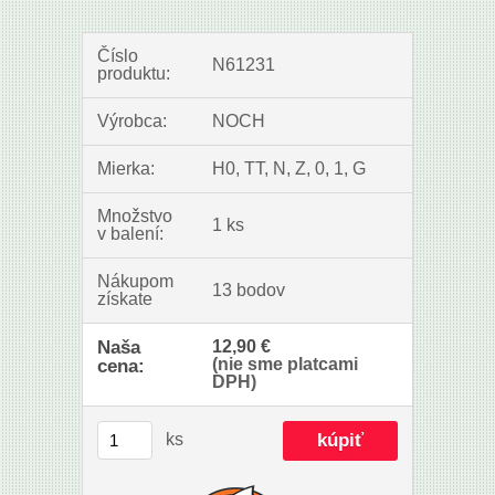
Číslo
N61231
produktu:
Výrobca:
NOCH
Mierka:
H0, TT, N, Z, 0, 1, G
Množstvo
1 ks
v balení:
Nákupom
13 bodov
získate
Naša
12,90 €
(nie sme platcami
cena:
DPH)
ks