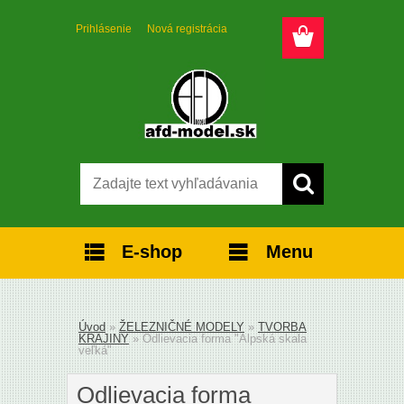
Prihlásenie
Nová registrácia
E-shop
Menu
Úvod
»
ŽELEZNIČNÉ MODELY
»
TVORBA
KRAJINY
»
Odlievacia forma "Alpská skala
veľká"
Odlievacia forma